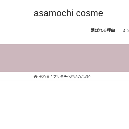
コ
ナ
ン
ビ
asamochi cosme
テ
ゲ
ン
ー
選ばれる理由
ミ
ツ
シ
へ
ョ
ス
ン
キ
に
ッ
移
プ
動
HOME
アサモチ化粧品のご紹介