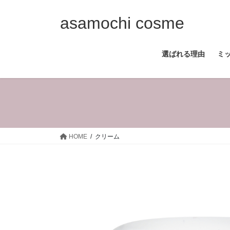
コ
ナ
ン
ビ
asamochi cosme
テ
ゲ
ン
ー
選ばれる理由
ミ
ツ
シ
へ
ョ
ス
ン
キ
に
ッ
移
プ
動
HOME
クリーム