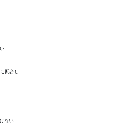
い
スも配合し
けない