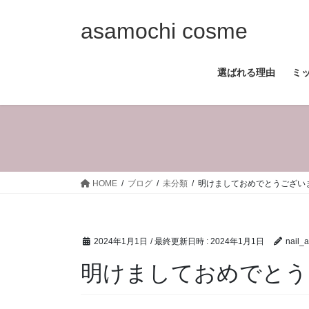
コ
ナ
ン
ビ
asamochi cosme
テ
ゲ
ン
ー
選ばれる理由
ミ
ツ
シ
へ
ョ
ス
ン
キ
に
ッ
移
プ
動
HOME
ブログ
未分類
明けましておめでとうござい
2024年1月1日
/ 最終更新日時 :
2024年1月1日
nail_a
明けましておめでとう