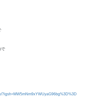
で
ので
】
hTJCx/?igsh=MW5mNm9xYWUyaG96bg%3D%3D