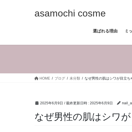
コ
ナ
ン
ビ
asamochi cosme
テ
ゲ
ン
ー
選ばれる理由
ミ
ツ
シ
へ
ョ
ス
ン
キ
に
ッ
移
プ
動
HOME
ブログ
未分類
なぜ男性の肌はシワが目立ち
2025年6月9日
/ 最終更新日時 :
2025年6月9日
nail_a
なぜ男性の肌はシワが