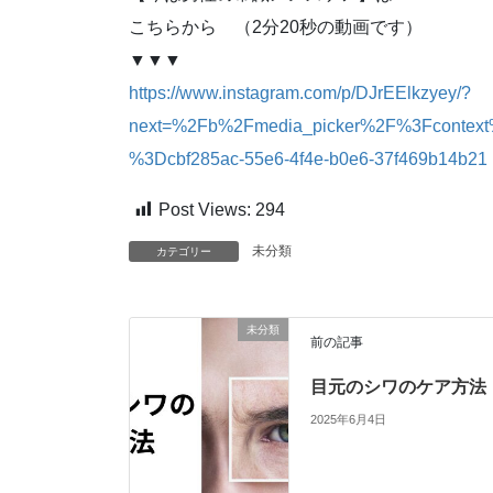
こちらから （2分20秒の動画です）
▼▼▼
https://www.instagram.com/p/DJrEElkzyey/?
next=%2Fb%2Fmedia_picker%2F%3Fcontext%
%3Dcbf285ac-55e6-4f4e-b0e6-37f469b14b21
Post Views:
294
未分類
カテゴリー
未分類
前の記事
目元のシワのケア方法
2025年6月4日