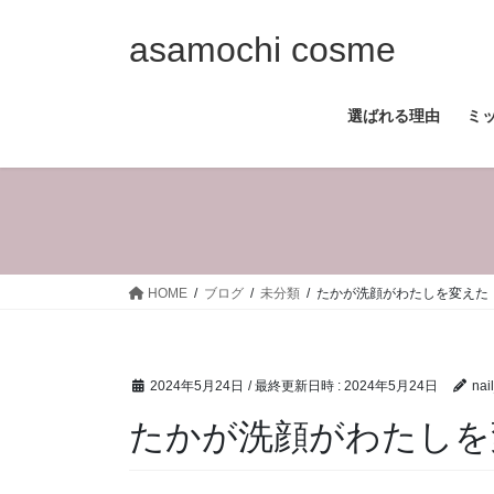
コ
ナ
ン
ビ
asamochi cosme
テ
ゲ
ン
ー
選ばれる理由
ミ
ツ
シ
へ
ョ
ス
ン
キ
に
ッ
移
プ
動
HOME
ブログ
未分類
たかが洗顔がわたしを変えた
2024年5月24日
/ 最終更新日時 :
2024年5月24日
nai
たかが洗顔がわたしを