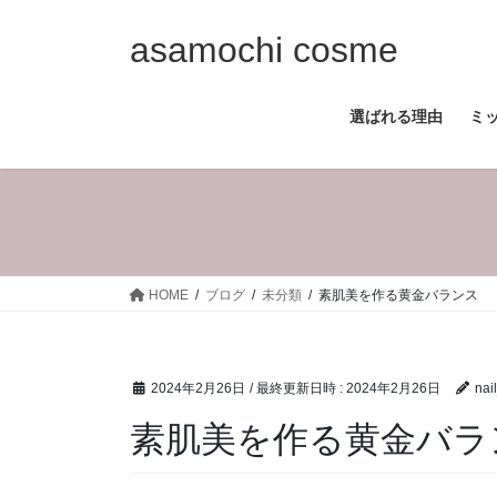
コ
ナ
ン
ビ
asamochi cosme
テ
ゲ
ン
ー
選ばれる理由
ミ
ツ
シ
へ
ョ
ス
ン
キ
に
ッ
移
プ
動
HOME
ブログ
未分類
素肌美を作る黄金バランス
2024年2月26日
/ 最終更新日時 :
2024年2月26日
nai
素肌美を作る黄金バラ