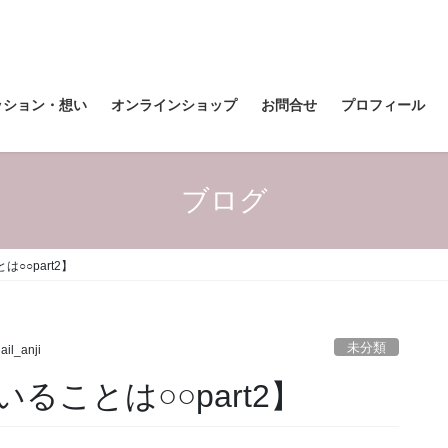
ッション・想い
オンラインショップ
お問合せ
プロフィール
ブログ
○○part2】
未分類
ail_anji
ことは○○part2】