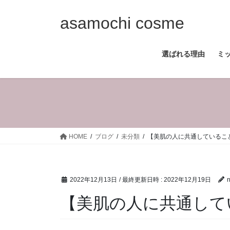
コ
ナ
ン
ビ
asamochi cosme
テ
ゲ
ン
ー
選ばれる理由
ミ
ツ
シ
へ
ョ
ス
ン
キ
に
ッ
移
プ
動
HOME
ブログ
未分類
【美肌の人に共通していることは
2022年12月13日
/ 最終更新日時 :
2022年12月19日
n
【美肌の人に共通している