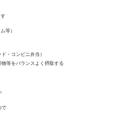
らす
ーム等）
ード・コンビニ弁当）
果物等をバランスよく摂取する
が
ので